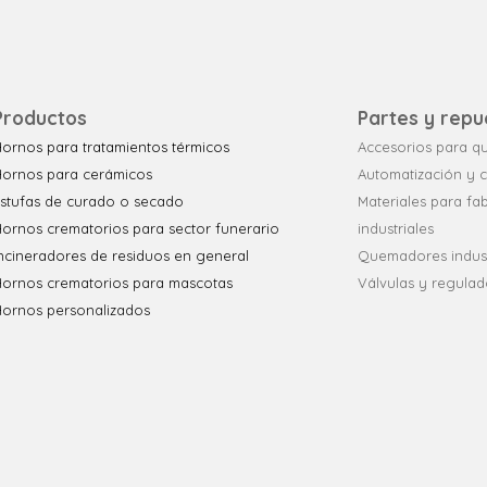
Productos
Partes y repu
ornos para tratamientos térmicos
Accesorios para 
Hornos para cerámicos
Automatización y c
stufas de curado o secado
Materiales para fa
ornos crematorios para sector funerario
industriales
ncineradores de residuos en general
Quemadores indust
Hornos crematorios para mascotas
Válvulas y regulad
Hornos personalizados