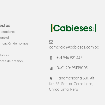
estos
quemadores
ontrol
bricación de hornos
comercial@cabieses.com.pe
riales
+51 946 921 337
ores de presión
RUC: 20493139003
Panamericana Sur, Alt.
Km 65, Sector Cerro Loro,
Chilca Lima, Perú